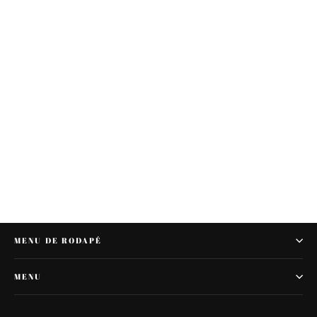
TRAVESSEIRO FAVINHOS DE MEL BABY
R$ 65,90
MENU DE RODAPÉ
MENU