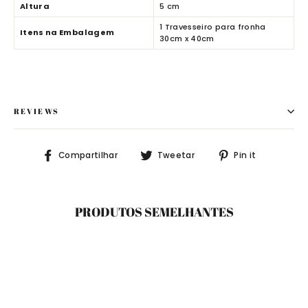
Altura
5 cm
1 Travesseiro para fronha
Itens na Embalagem
30cm x 40cm
REVIEWS
Compartilhe
Tuite
Adicione
Compartilhar
Tweetar
Pin it
no
no
no
Facebook
Twitter
Pinteres
PRODUTOS SEMELHANTES
ESGOTADO