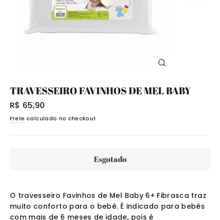
Fechar
(Esc)
TRAVESSEIRO FAVINHOS DE MEL BABY
Preço
R$ 65,90
normal
Frete
calculado no checkout.
Esgotado
O
travesseiro Favinhos de Mel Baby 6+ Fibrasca traz
muito conforto para o bebê. É indicado para bebês
com mais de 6 meses de idade, pois é