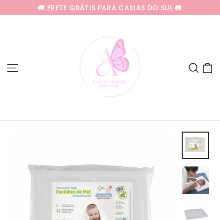
Pular
🚚 FRETE GRÁTIS PARA CAXIAS DO SUL 🚚
para
o
Conteúdo
C
Navegação
Pes