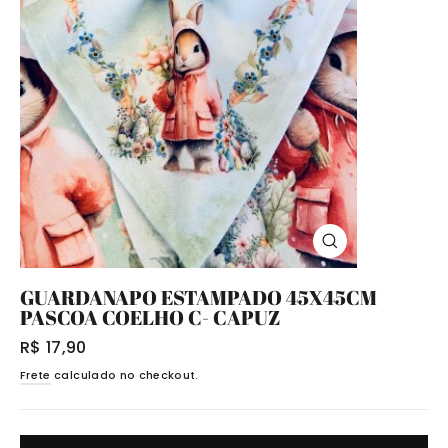
Fechar
(Esc)
GUARDANAPO ESTAMPADO 45X45CM
PASCOA COELHO C- CAPUZ
Preço
R$ 17,90
normal
Frete
calculado no checkout.