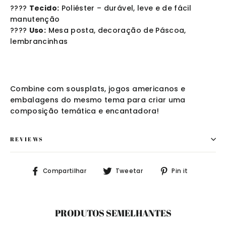
????
Tecido:
Poliéster – durável, leve e de fácil
manutenção
????
Uso:
Mesa posta, decoração de Páscoa,
lembrancinhas
Combine com sousplats, jogos americanos e
embalagens do mesmo tema para criar uma
composição temática e encantadora!
REVIEWS
Compartilhe
Tuite
Adicione
Compartilhar
Tweetar
Pin it
no
no
no
Facebook
Twitter
Pinteres
PRODUTOS SEMELHANTES