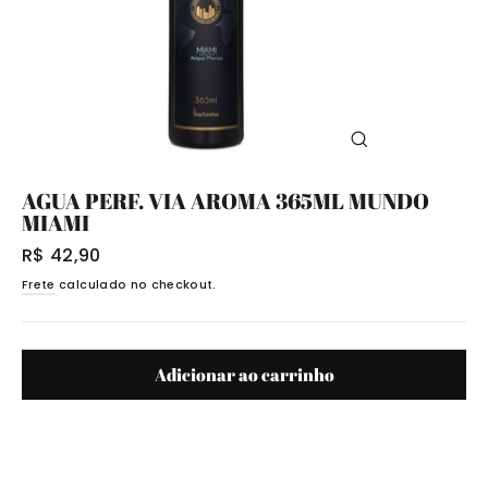
Fechar
(Esc)
AGUA PERF. VIA AROMA 365ML MUNDO
MIAMI
Preço
R$ 42,90
normal
Frete
calculado no checkout.
Adicionar ao carrinho