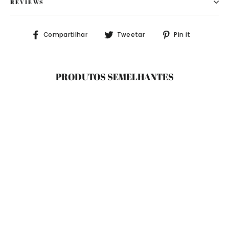
REVIEWS
Compartilhe
Tuite
Adicione
Compartilhar
Tweetar
Pin it
no
no
no
Facebook
Twitter
Pinteres
PRODUTOS SEMELHANTES