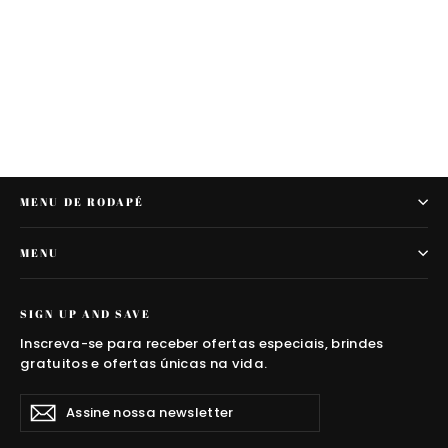
AGUA PERF. VIA AROMA 365ML
MUNDO MIAMI
R$ 42,90
MENU DE RODAPÉ
MENU
SIGN UP AND SAVE
Inscreva-se para receber ofertas especiais, brindes
gratuitos e ofertas únicas na vida.
Assine
Inscrever
nossa
newsletter